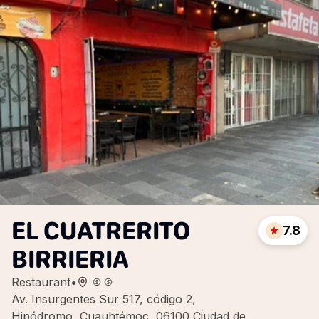
EL CUATRERITO
7.8
BIRRIERIA
Restaurant
•
Av. Insurgentes Sur 517, código 2,
Hipódromo, Cuauhtémoc, 06100 Ciudad de