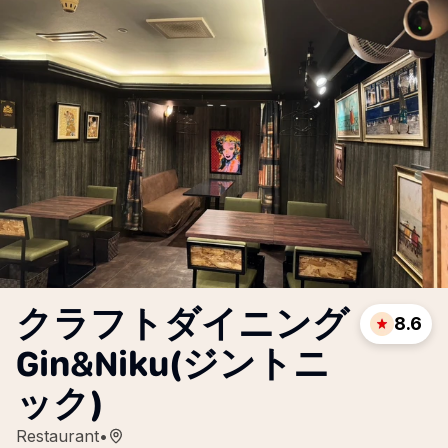
クラフトダイニング
8.6
Gin&Niku(ジントニ
ック)
Restaurant
•