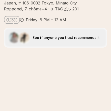
Japan, 〒106-0032 Tokyo, Minato City,
Roppongi, 7-chōme−4−８ TKGビル 201
Friday: 6 PM – 12 AM
See if anyone you trust recommends it!