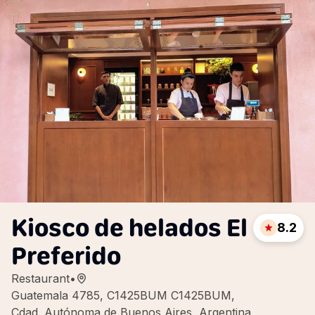
Kiosco de helados El
8.2
Preferido
Restaurant
•
Guatemala 4785, C1425BUM C1425BUM,
Cdad. Autónoma de Buenos Aires, Argentina