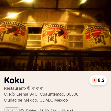
Koku
8.2
Restaurant
•
C. Río Lerma 94C, Cuauhtémoc, 06500
Ciudad de México, CDMX, Mexico