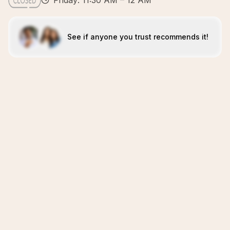
Friday: 11:30 AM – 12 AM
See if anyone you trust recommends it!