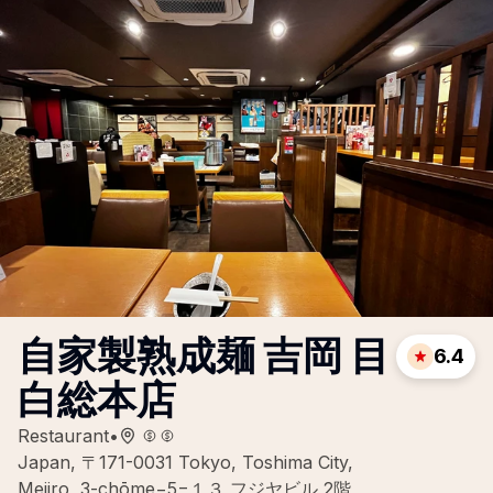
自家製熟成麺 吉岡 目
6.4
白総本店
Restaurant
•
Japan, 〒171-0031 Tokyo, Toshima City,
Mejiro, 3-chōme−5−１３ フジヤビル 2階