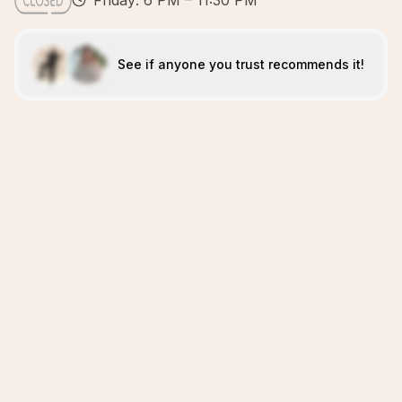
Friday: 6 PM – 11:30 PM
See if anyone you trust recommends it!