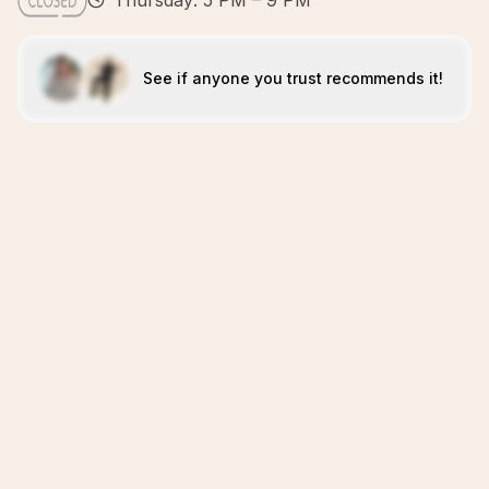
Thursday: 5 PM – 9 PM
See if anyone you trust recommends it!